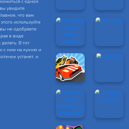
акомиться с одной
 вы увидите
лавное, что вам
я этого используйте
 вы не одобряете
орая в виде
делать. В тот
и с ним на кухню и
отенок устанет, и