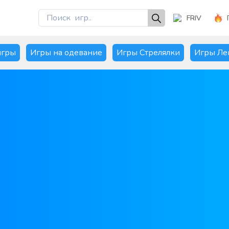
FRIV
игры
Игры на одевание
Игры Стрелялки
Игры Ле