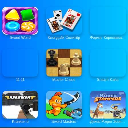
Sweet World
Клондайк Солитёр
Ферма: Королевская История
11-11
Master Chess
Smash Karts
Krunker.io
Sword Masters
Дикое Родео Зоопарк