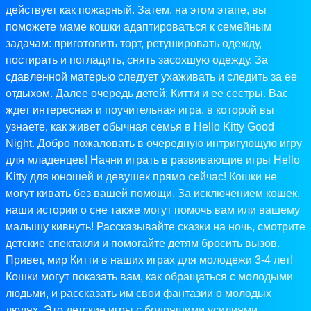
действует как пожарный. Затем, на этом этапе, вы
поможете маме кошки адаптироваться к семейным
задачам: приготовить торт, ретушировать одежду,
постирать и погладить, снять засохшую одежду. За
сдавленной матерью следует ухаживать и следить за ее
отдыхом. Далее очередь детей: Китти и ее сестры. Вас
ждет интересная и поучительная игра, в которой вы
узнаете, как живет обычная семья в Hello Kitty Good
Night. Добро пожаловать в очередную интригующую игру
для младенцев! Начни играть в развивающие игры Hello
Kitty для юношей и девушек прямо сейчас! Кошки не
могут кивать без вашей помощи. За исключением кошек,
наши истории о сне также могут помочь вам или вашему
малышу кивнуть! Рассказывайте сказки на ночь, смотрите
детские спектакли и помогайте детям бросить вызов.
Привет, мир Китти в наших играх для молодежи 3-4 лет!
Кошки могут показать вам, как обращаться с молодыми
людьми, и рассказать им свои фантазии о молодых
людях. Это детские игры с бодрящими усилиями.