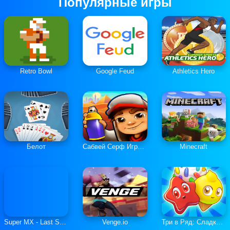
Популярные игры
Retro Bowl
Google Feud
Athletics Hero
Белот
Сабвей Серф Играть Онлайн
Minecraft
Super MX - Last Season
Venge.io
Три в Ряд: Сладкие Загадки