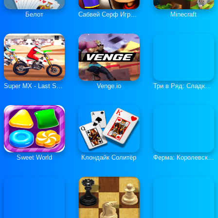
Белот
Сабвей Серф Играть Онлайн
Minecraft
Super MX - Last Season
Venge.io
Три в Ряд: Сладкие Загадки
Sweet World
Клондайк Солитёр
Ферма: Королевская История