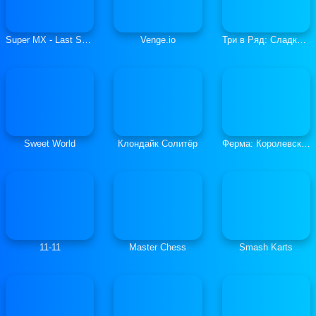
Super MX - Last Season
Venge.io
Три в Ряд: Сладкие Загадки
Sweet World
Клондайк Солитёр
Ферма: Королевская История
11-11
Master Chess
Smash Karts