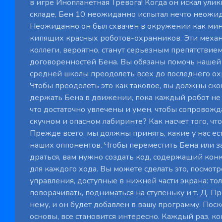
в игре Инопланетная Тревога! Когда он искал ули
складе, Бен 10 неожиданно испытал нечто неожи
Неожиданно он был схвачен в окружении как ми
кипящих красных роботов-охранников. Эти мех
коллеги, вероятно, станут серьезным препятствием
договоренностей Бена. Вы обязаны помочь наше
средней школы преодолеть всех до последнего ох
Чтобы преодолеть это как таковое, вы должны ск
держать Бена в движении, пока каждый робот не 
что достаточно увлечены и умен, чтобы сопровожд
скучном и опасном лабиринте? Как насчет того, что
Прежде всего, мы должны принять, какие у нас ес
наших оппонентов. Чтобы переместить Бена или за
драться, вам нужно создать код, содержащий кон
для каждого хода. Вы можете сделать это, посмот
управления, доступные в нижней части экрана: тол
поворачивать, подниматься на ступеньку и т. Д. П
нему, и он будет добавлен в вашу программу. Поск
основы, все становится интересно. Каждый раз, ко