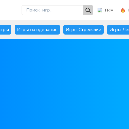
FRIV
игры
Игры на одевание
Игры Стрелялки
Игры Ле