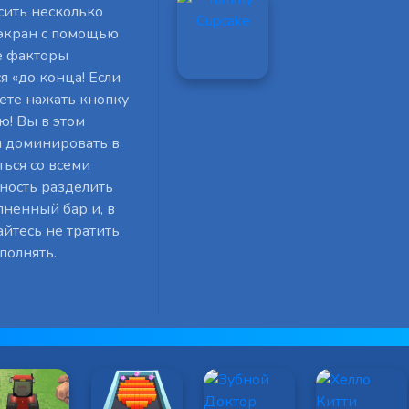
сить несколько
 экран с помощью
е факторы
я «до конца! Если
жете нажать кнопку
ю! Вы в этом
ы доминировать в
ься со всеми
ность разделить
лненный бар и, в
йтесь не тратить
полнять.