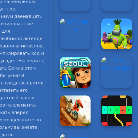
ки на ненужном
данное.
нимум двенадцати
анизированные
 для
й любимой легенде
ранника магазина.
омпилировать код и
упадет. Вы верите,
ать Бена в этом
бы узнать!
ть средства против
ставить его
кретный запрос
рев на элементы
кать вперед,
росто щелкните по
ольку вы знаете
гда вы