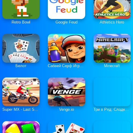
Retro Bowl
Google Feud
Athletics Hero
Белот
Сабвей Серф Играть Онлайн
Minecraft
Super MX - Last Season
Venge.io
Три в Ряд: Сладкие Загадки